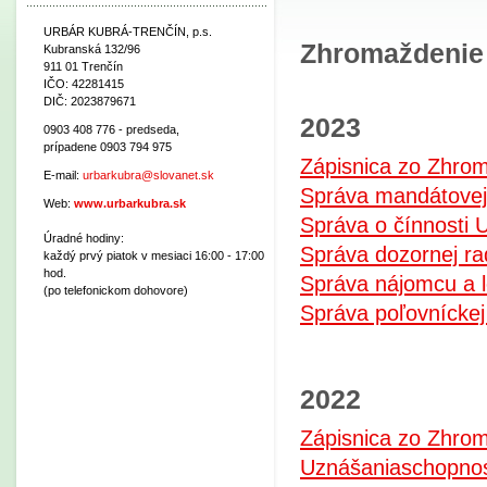
URBÁR KUBRÁ-TRENČÍN, p.s.
Zhromaždenie
Kubranská 132/96
911 01 Trenčín
IČO: 42281415
DIČ: 2023879671
2023
0903 408 776 - predseda,
prípadene 0903 794 975
Zápisnica zo Zhro
E-mail:
urbarkubra@slovanet.sk
Správa mandátovej
Web:
www.urbarkubra.sk
Správa o čínnosti 
Úradné hodiny:
Správa dozornej ra
každý prvý piatok v mesiaci 16:00 - 17:00
hod.
Správa nájomcu a 
(po telefonickom dohovore)
Správa poľovníckej
2022
Zápisnica zo Zhro
Uznášaniaschopnos