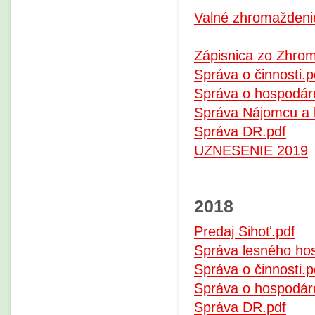
Valné zhromaždeni
Zápisnica zo Zhro
Správa o činnosti.p
Správa o hospodár
Správa Nájomcu a 
Správa DR.pdf
UZNESENIE 2019
2018
Predaj Sihoť.pdf
Správa lesného ho
Správa o činnosti.p
Správa o hospodár
Správa DR.pdf