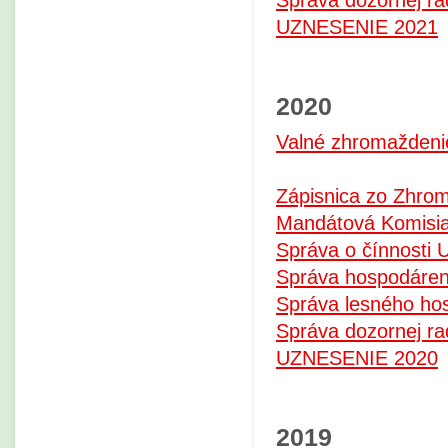
Správa dozornej ra
UZNESENIE 2021
2020
Valné zhromaždeni
Zápisnica zo Zhro
Mandátová Komisi
Správa o čínnosti 
Správa hospodáren
Správa lesného ho
Správa dozornej ra
UZNESENIE 2020
2019