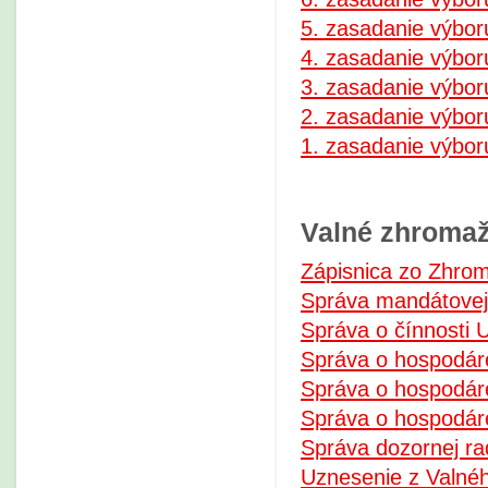
5. zasadanie výbor
4. zasadanie výbor
3. zasadanie výbor
2. zasadanie výbor
1. zasadanie výbor
Valné zhromaž
Zápisnica zo Zhro
Správa mandátovej
Správa o čínnosti 
Správa o hospodár
Správa o hospodár
Správa o hospodár
Správa dozornej ra
Uznesenie z Valné