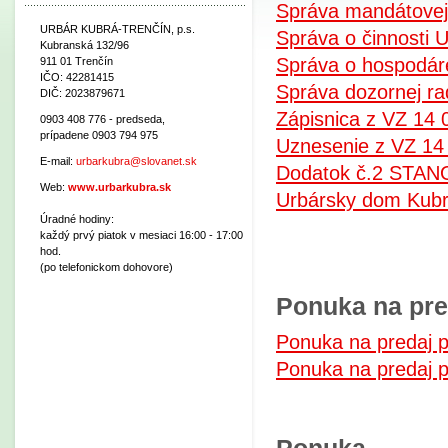
Správa mandátovej
URBÁR KUBRÁ-TRENČÍN, p.s.
Správa o činnosti 
Kubranská 132/96
Správa o hospodár
911 01 Trenčín
IČO: 42281415
Správa dozornej ra
DIČ: 2023879671
Zápisnica z VZ 14 
0903 408 776 - predseda,
prípadene 0903 794 975
Uznesenie z VZ 14
E-mail:
urbarkubra@slovanet.sk
Dodatok č.2 STAN
Web:
www.urbarkubra.sk
Urbársky dom Kubr
Úradné hodiny:
každý prvý piatok v mesiaci 16:00 - 17:00
hod.
(po telefonickom dohovore)
Ponuka na pre
Ponuka na predaj po
Ponuka na predaj p